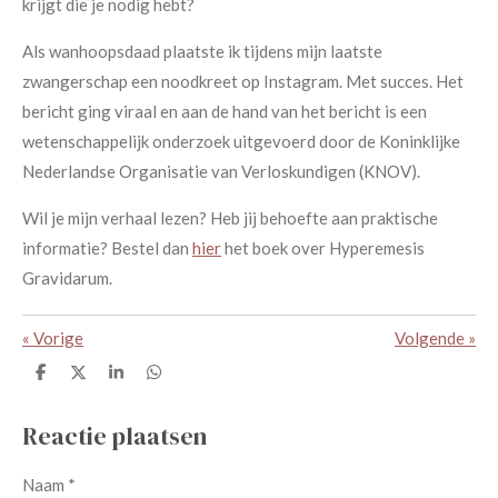
krijgt die je nodig hebt?
Als wanhoopsdaad plaatste ik tijdens mijn laatste
zwangerschap een noodkreet op Instagram. Met succes. Het
bericht ging viraal en aan de hand van het bericht is een
wetenschappelijk onderzoek uitgevoerd door de
Koninklijke
Nederlandse Organisatie van Verloskundigen (KNOV).
Wil je mijn verhaal lezen? Heb jij behoefte aan praktische
informatie? Bestel dan
hier
het boek over Hyperemesis
Gravidarum.
«
Vorige
Volgende
»
D
D
S
D
e
e
h
e
l
e
a
l
e
l
r
e
Reactie plaatsen
n
e
n
Naam *