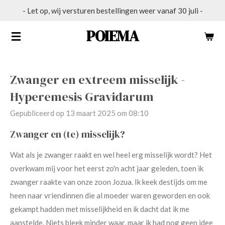
- Let op, wij versturen bestellingen weer vanaf 30 juli -
Ga
direct
POIĒMA
naar
de
hoofdinhoud
Zwanger en extreem misselijk -
Hyperemesis Gravidarum
Gepubliceerd op 13 maart 2025 om 08:10
Zwanger en (te) misselijk?
Wat als je zwanger raakt en wel heel erg misselijk wordt? Het
overkwam mij voor het eerst zo'n acht jaar geleden, toen ik
zwanger raakte van onze zoon Jozua. Ik keek destijds om me
heen naar vriendinnen die al moeder waren geworden en ook
gekampt hadden met misselijkheid en ik dacht dat ik me
aanstelde. Niets bleek minder waar, maar ik had nog geen idee