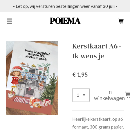
- Let op, wij versturen bestellingen weer vanaf 30 juli -
Ga
direct
POIĒMA
naar
de
hoofdinhoud
Kerstkaart A6 -
Ik wens je
€ 1,95
In
winkelwagen
Heerlijke kerstkaart, op a6
formaat, 300 grams papier,