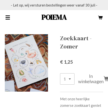
- Let op, wij versturen bestellingen weer vanaf 30 juli -
Ga
direct
POIĒMA
naar
de
hoofdinhoud
Zoekkaart -
Zomer
€ 1,25
In
winkelwagen
Met onze heerlijke
zomerse zoekkaart geniet